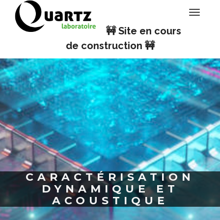
Panneau de gestion des cookies
Toggle
navigati
🚧 Site en cours
de construction 🚧
CARACTÉRISATION
DYNAMIQUE ET
ACOUSTIQUE