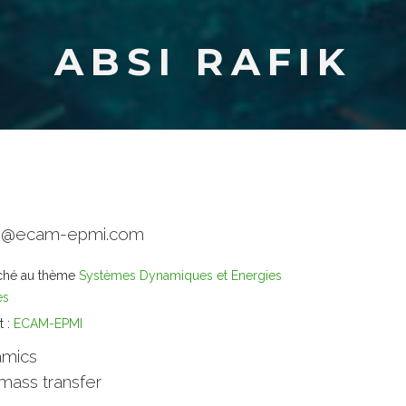
ABSI RAFIK
absi@ecam-epmi.com
ché au thème
Systèmes Dynamiques et Energies
es
t :
ECAM-EPMI
amics
mass transfer