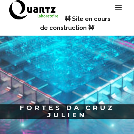
Panneau de gestion des cookies
Toggle
navigati
🚧 Site en cours
de construction 🚧
FORTES DA CRUZ
JULIEN