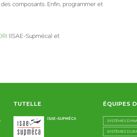
ité des composants. Enfin, programmer et
DRI
(ISAE-Supméca) et
TUTELLE
ÉQUIPES 
ISAE-SUPMÉCA
Q
SYSTÈMES DYN
SYSTÈMES DUR