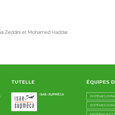
ma Zeddini et Mohamed Haddar.
TUTELLE
ÉQUIPES 
ISAE-SUPMÉCA
Q
SYSTÈMES DYN
SYSTÈMES DUR
MATÉRIAUX ET